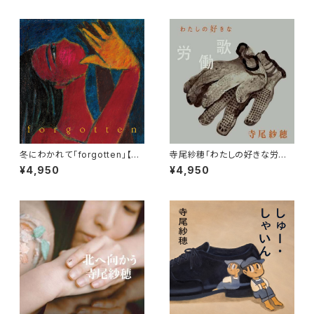
冬にわかれて「forgotten」【L
寺尾紗穂「わたしの好きな労働
P】
歌」【LP】
¥4,950
¥4,950