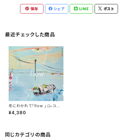
保存
シェア
LINE
ポスト
最近チェックした商品
冬にわかれて「flow 」 (レコー
ド）初回生産限定盤【LP】※完売
¥4,380
御礼
同じカテゴリの商品