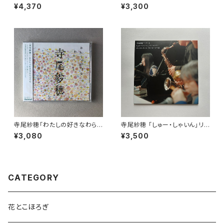
べうた２」 (レコード）完全限定
歌」【CD】
¥4,370
¥3,300
生産【LP】
寺尾紗穂「わたしの好きなわら
寺尾紗穂 「しゅー・しゃいん」リリ
べうた」 【CD】
ースツアー サントリーホール ブ
¥3,080
¥3,500
ルーローズ公演【DVD】
CATEGORY
花とこほろぎ