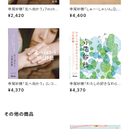
寺尾紗穂「北へ向かう」7inch【E
寺尾紗穂「しゅー・しゃいん」【L
P】
P】※完売御礼
¥2,420
¥4,400
寺尾紗穂「北へ向かう」 (レコー
寺尾紗穂「わたしの好きなわら
ド）完全限定生産【LP】※完売御
べうた２」 (レコード）完全限定
¥4,370
¥4,370
礼
生産【LP】
その他の商品