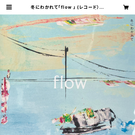
冬にわかれて「flow 」 (レコード）初
回生産限定盤【LP】※完売御礼 | sa
hoterao