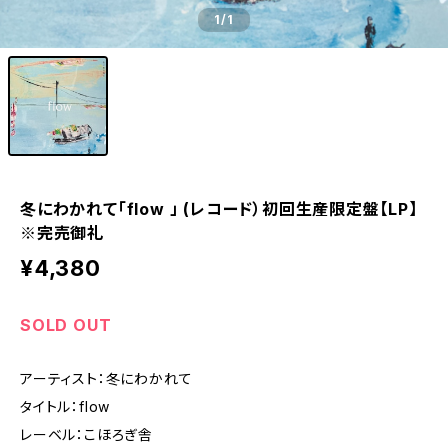
1
/1
冬にわかれて「flow 」 (レコード）初回生産限定盤【LP】
※完売御礼
¥4,380
SOLD OUT
アーティスト：冬にわかれて
タイトル：flow
レーベル：こほろぎ舎