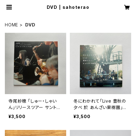
DVD | sahoterao
HOME
DVD
寺尾紗穂 「しゅー・しゃい
冬にわかれて「Live 豊秋の
ん」リリースツアー サントリ
夕べ 於 あんざい果樹園」
ーホール ブルーローズ公演
【DVD】
¥3,500
¥3,500
【DVD】