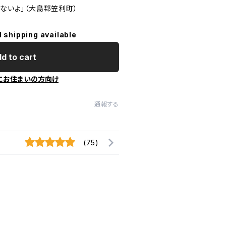
くないよ」（大島郡笠利町）
l shipping available
d to cart
にお住まいの方向け
通報する
(75)