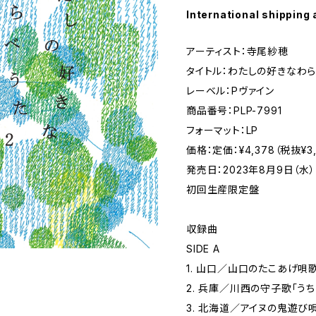
International shipping 
アーティスト：寺尾紗穂
タイトル：わたしの好きなわ
レーベル：Pヴァイン
商品番号：PLP-7991
フォーマット：LP
価格：定価：¥4,378（税抜¥3,
発売日：2023年8月9日（水）
初回生産限定盤
収録曲
SIDE A
1. 山口／山口のたこあげ唄
2. 兵庫／川西の守子歌「う
3. 北海道／アイヌの鬼遊び