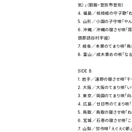
気）」（胆振・登別市登別）
4. 福島／桧枝岐の守子歌「
5. 山形／小国の子守唄「や
6. 沖縄／沖縄の寝させ唄「
頭郡読谷村宇座）
7. 岐阜／本巣のてまり唄「
8. 富山／成木責めの唄「な
SIDE B
1. 岩手／遠野の寝させ唄「千
2. 大阪／大阪のてまり唄「
3. 東京／両国のてまり唄「
4. 広島／廿日市のてまり唄
5. 鳥取／鳥取の寝させ唄「
6. 宮城／石巻の寝させ唄「
7. 山梨／労作唄「えぐえぐ節