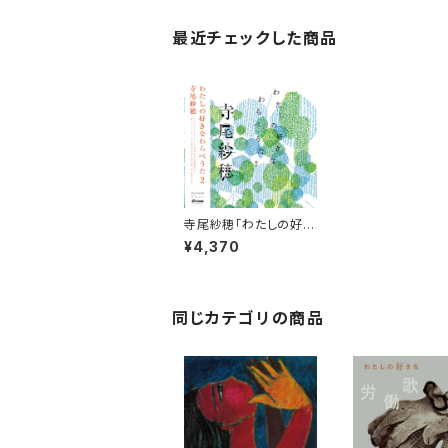
最近チェックした商品
寺尾紗穂「わたしの好き
なわらべうた２」 (レコ
¥4,370
ード）完全限定生産【L
P】
同じカテゴリの商品