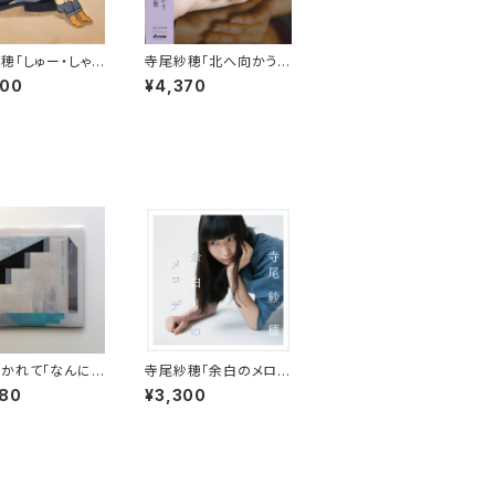
穂「しゅー・しゃい
寺尾紗穂「北へ向かう」
LP】※完売御礼
(レコード）完全限定生
400
¥4,370
産【LP】※完売御礼
かれて「なんにも
寺尾紗穂「余白のメロデ
い」【CD】
ィ」【CD】
080
¥3,300