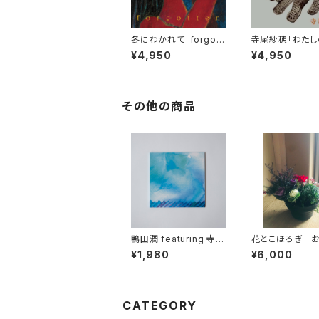
冬にわかれて「forgott
寺尾紗穂「わたし
en」【LP】
な労働歌」【LP】
¥4,950
¥4,950
その他の商品
鴨田潤 featuring 寺尾
花とこほろぎ 
紗穂 「二」【CD】
せハーブと季節
¥1,980
¥6,000
寄せ植え（受注製
【寄せ植え】
CATEGORY