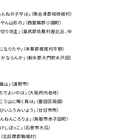
ねんねの子守は」（南会津郡桧枝岐村）
んやん山形の」（西置賜郡小国町）
耳切り坊主」（島尻郡佐敷村屋比丘、中
鳥になりたや」（本巣郡根尾村平野）
るかならんか」（射水郡大門町水戸田）
福山」（遠野市）
いちでよいのは」（大阪府内各地）
向こう山に鳴く鳥は」（墨田区両国）
「ひいふうみいよう」（廿日市市）
ねんねんころりよ」（鳥取市赤子田町）
こけしぼっこ」（石巻市大瓜）
」（北巨摩郡駒城村）