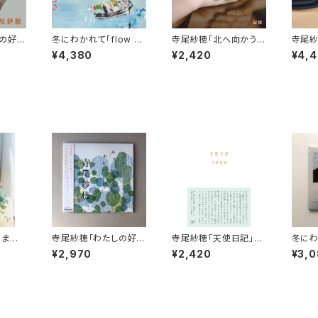
の好き
冬にわかれて「flow 」
寺尾紗穂「北へ向かう」
寺尾紗
(レコード）初回生産限
7inch【EP】
ん」【
¥4,380
¥2,420
¥4,
定盤【LP】※完売御礼
おまか
寺尾紗穂「わたしの好き
寺尾紗穂「天使日記」
冬にわ
の花の
なわらべうた２」【CD】
【本】
いらな
¥2,970
¥2,420
¥3,
作）