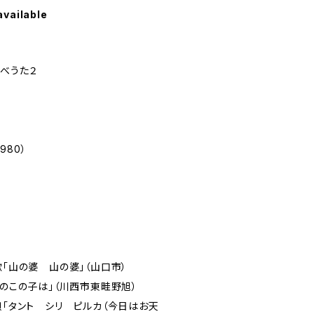
available
らべうた２
980）
歌「山の婆 山の婆」（山口市）
ちのこの子は」（川西市東畦野旭）
唄「タント シリ ピルカ（今日はお天