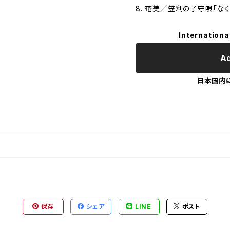
8. 奄美／笠利の子守唄「な
Internationa
Ad
日本国内
保存
シェア
LINE
ポスト