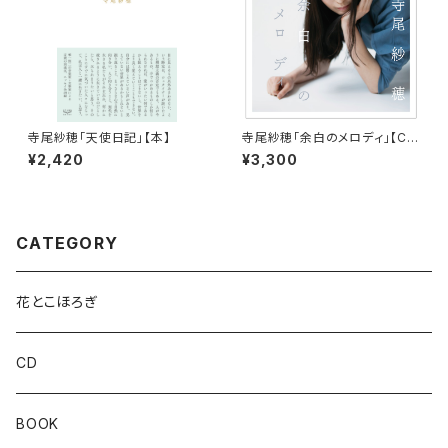
寺尾紗穂「天使日記」【本】
寺尾紗穂「余白のメロディ」【C
D】
¥2,420
¥3,300
CATEGORY
花とこほろぎ
CD
BOOK