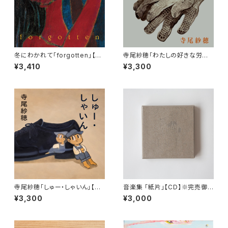
冬にわかれて「forgotten」【C
寺尾紗穂「わたしの好きな労働
D】
歌」【CD】
¥3,410
¥3,300
寺尾紗穂「しゅー・しゃいん」【C
音楽集 「紙片」【CD】※完売御
D】
礼
¥3,300
¥3,000