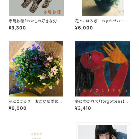
寺尾紗穂「わたしの好きな労働
花とこほろぎ おまかせハーブ
歌」【CD】
と季節の花の寄せ植え（受注製
¥3,300
¥6,000
作）【寄せ植え】
花とこほろぎ おまかせ季節の
冬にわかれて「forgotten」【C
寄せ植え【寄せ植え】
D】
¥6,000
¥3,410