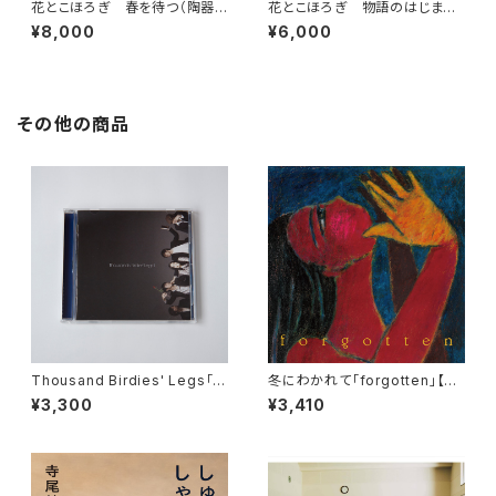
花とこほろぎ 春を待つ（陶器
花とこほろぎ 物語のはじまり
鉢） 一点もの【寄せ植え】
（一点もの）【寄せ植え】
¥8,000
¥6,000
その他の商品
Thousand Birdies' Legs「T
冬にわかれて「forgotten」【C
housand Birdies' Legs II」
D】
¥3,300
¥3,410
【CD】