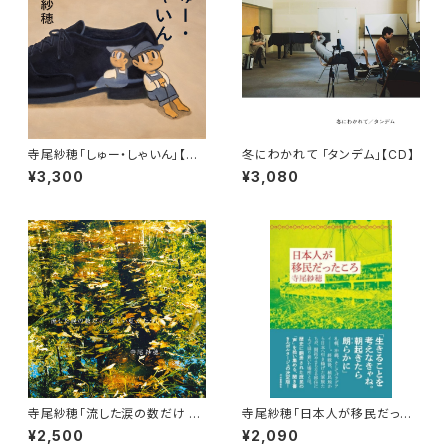
寺尾紗穂「しゅー・しゃいん」【C
冬にわかれて 「タンデム」【CD】
D】
¥3,300
¥3,080
寺尾紗穂「流した涙の数だけ 美
寺尾紗穂「日本人が移民だった
しい虹がたつ」【CD】
ころ」【本】
¥2,500
¥2,090