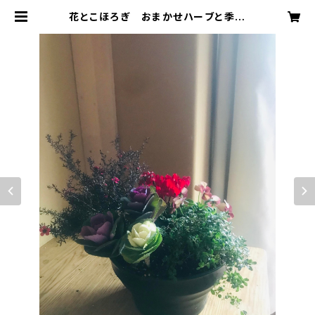
花とこほろぎ おまかせハーブと季節
の花の寄せ植え（受注製作）【寄せ植
え】 | sahoterao