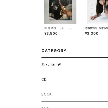
寺尾紗穂 「しゅー・しゃ
寺尾紗穂「余白
いん」リリースツアー サ
ィ」【CD】
¥3,500
¥3,300
ントリーホール ブルー
ローズ公演【DVD】
CATEGORY
花とこほろぎ
CD
BOOK