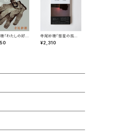
穂「わたしの好き
寺尾紗穂「彗星の孤独」
歌」【LP】
【本】
950
¥2,310