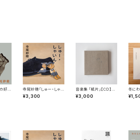
の好き
寺尾紗穂「しゅー・しゃい
音楽集 「紙片」【CD】※
冬にわ
ん」【CD】
完売御礼
now
¥3,300
¥3,000
¥1,5
D】※