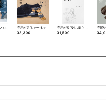
のメロデ
寺尾紗穂「しゅー・しゃい
寺尾紗穂「愛し、日々」
寺尾紗
ん」【CD】
【本】
な労働
¥3,300
¥1,500
¥4,