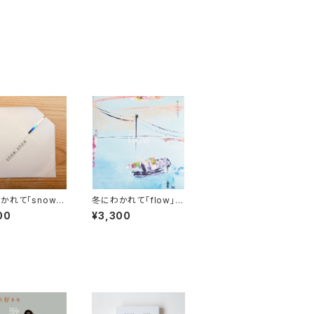
かれて「snow s
冬にわかれて「flow」
」限定シングル【C
【CD】
00
¥3,300
完売御礼