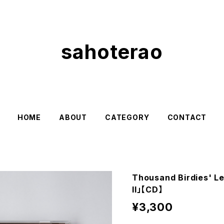
sahoterao
HOME
ABOUT
CATEGORY
CONTACT
Thousand Birdies' L
II」【CD】
¥3,300