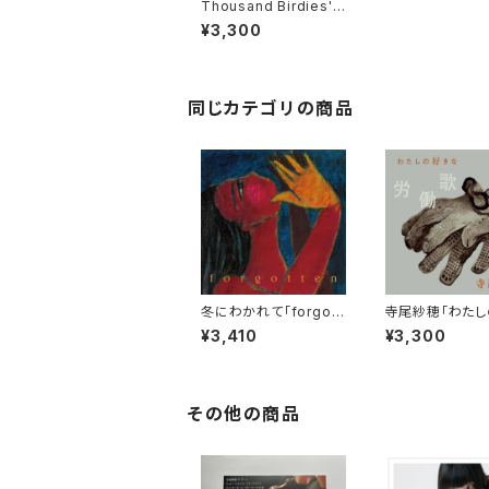
Thousand Birdies' L
egs「Thousand Birdi
¥3,300
es' Legs II」【CD】
同じカテゴリの商品
冬にわかれて「forgott
寺尾紗穂「わたし
en」【CD】
な労働歌」【CD】
¥3,410
¥3,300
その他の商品