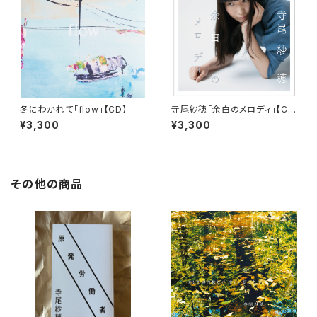
冬にわかれて「flow」【CD】
寺尾紗穂「余白のメロディ」【C
D】
¥3,300
¥3,300
その他の商品