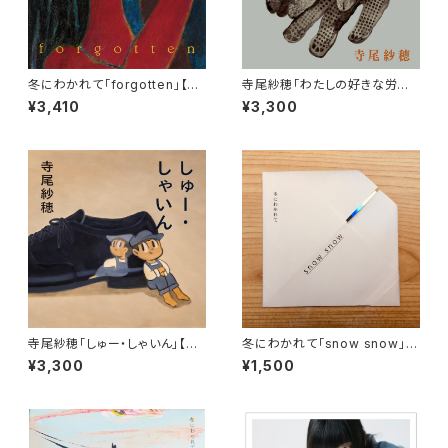
冬にわかれて「forgotten」【C
寺尾紗穂「わたしの好きな労働
D】
歌」【CD】
¥3,410
¥3,300
寺尾紗穂「しゅー・しゃいん」【C
冬にわかれて「snow snow」限
D】
定シングル【CD】※完売御礼
¥3,300
¥1,500