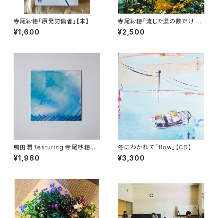
寺尾紗穂「原発労働者」【本】
寺尾紗穂「流した涙の数だけ 美
しい虹がたつ」【CD】
¥1,600
¥2,500
鴨田潤 featuring 寺尾紗穂
冬にわかれて「flow」【CD】
「二」【CD】
¥1,980
¥3,300