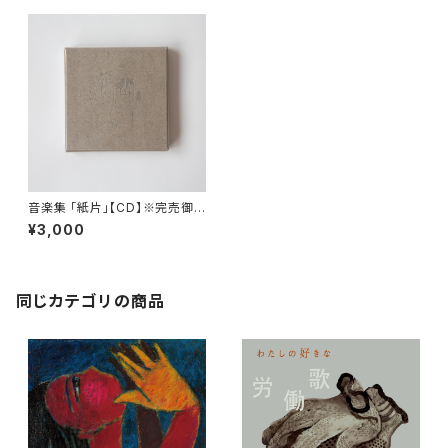
音楽集 「紙片」【CD】※完売御
礼
¥3,000
同じカテゴリの商品