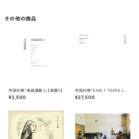
その他の商品
寺尾紗穂「楽曲選集３」【楽譜3】
寺尾紗穂「EARLY YEARS LP
BOX 2006-2012」（レコード）
¥3,500
¥27,500
【LP】