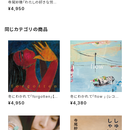
寺尾紗穂「わたしの好きな労働
歌」【LP】
¥4,950
同じカテゴリの商品
冬にわかれて「forgotten」【L
冬にわかれて「flow 」 (レコー
P】
ド）初回生産限定盤【LP】※完売
¥4,950
¥4,380
御礼