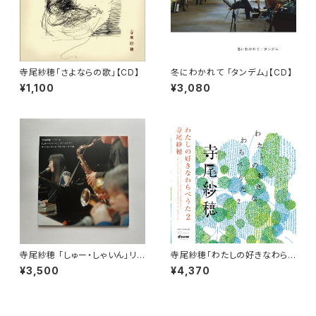
寺尾紗穂「さよならの歌」【CD】
冬にわかれて 「タンデム」【CD】
¥1,100
¥3,080
寺尾紗穂 「しゅー・しゃいん」リリ
寺尾紗穂「わたしの好きなわら
ースツアー サントリーホール ブ
べうた２」 (レコード）完全限定
¥3,500
¥4,370
ルーローズ公演【DVD】
生産【LP】