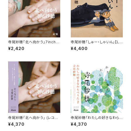
寺尾紗穂「北へ向かう」7inch【E
寺尾紗穂「しゅー・しゃいん」【L
P】
P】※完売御礼
¥2,420
¥4,400
寺尾紗穂「北へ向かう」 (レコー
寺尾紗穂「わたしの好きなわら
ド）完全限定生産【LP】※完売御
べうた２」 (レコード）完全限定
¥4,370
¥4,370
礼
生産【LP】