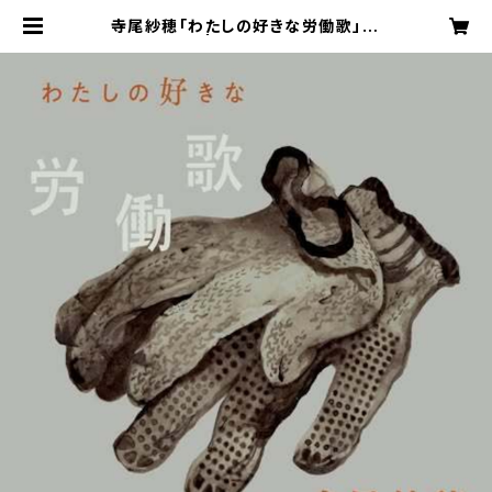
寺尾紗穂「わたしの好きな労働歌」【L
P】 | sahoterao