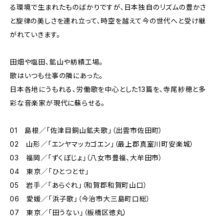
る環境で生まれたものばかりですが、日本独自のリズムの豊かさ
と旋律の美しさを連れ立って、時空を越えて今の世代へと受け継
がれていきます。
田畑や塩田、鉱山や紡績工場。
歌はいつも仕事の隣にあった。
日本各地にうもれる、労働歌を中心とした13篇を、寺尾紗穂と多
彩な音楽家が現代に蘇らせる。
01 島根／「佐津目銅山鉱夫歌」（出雲市佐田町）
02 山形／「エンヤマッカゴエン」（最上郡真室川町安楽城）
03 福岡／「ずくぼじょ」（八女市豊福、大牟田市）
04 東京／「ひとつとせ」
05 岩手／「あらぐれ」（和賀郡和賀町山口）
06 愛媛／「浜子歌」（今治市大三島町口総）
07 東京／「田うない」（板橋区徳丸）