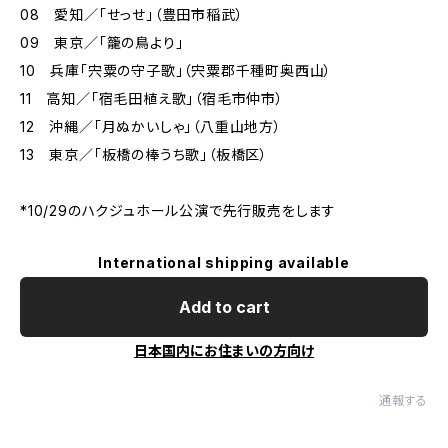
08 愛知／「せっせ」（豊田市稲武）
09 東京／「籠の鳥より」
10 兵庫「宍粟の守子歌」（宍粟郡千種町奥西山）
11 高知／「宿毛田植え歌」（宿毛市仲市）
12 沖縄／「月ぬかいしゃ」（八重山地方）
13 東京／「板橋の棒うち歌」（板橋区）
*10/29のハクジュホール公演で先行販売をします
International shipping available
Add to cart
日本国内にお住まいの方向け
通報する