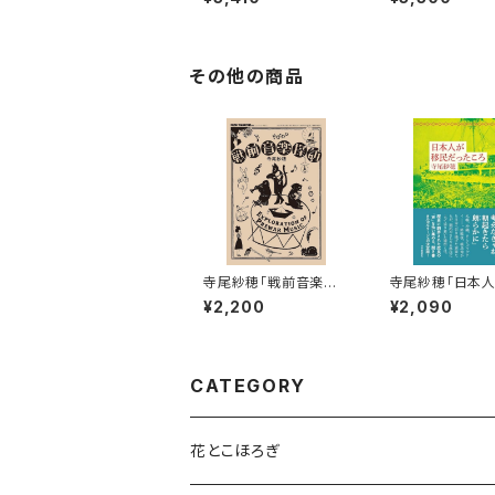
その他の商品
寺尾紗穂「戦前音楽探
寺尾紗穂「日本
訪」【本】
民だったころ」【本
¥2,200
¥2,090
CATEGORY
花とこほろぎ