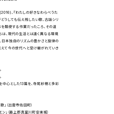
2016)、『わたしの好きなわらべうた
穂がどうしても伝え残したい歌、古謡シリ
体を酷使する作業だったころ、その道
ちは、現代の生活とは遠く異なる環境
、日本独自のリズムの豊かさと旋律の
越えて今の世代へと受け継がれていき
。
。
を中心とした13篇を、寺尾紗穂と多彩
歌」（出雲市佐田町）
エン」（最上郡真室川町安楽城）