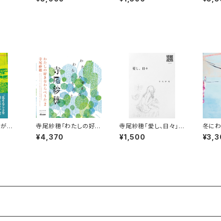
D】※完売御礼
人が移
寺尾紗穂「わたしの好き
寺尾紗穂「愛し、日々」
冬にわ
】
なわらべうた２」 (レコ
【本】
【CD】
¥4,370
¥1,500
¥3,3
ード）完全限定生産【L
P】