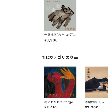
寺尾紗穂「わたしの好き
な労働歌」【CD】
¥3,300
同じカテゴリの商品
冬にわかれて「forgott
寺尾紗穂「しゅー
en」【CD】
ん」【CD】
¥3,410
¥3,300