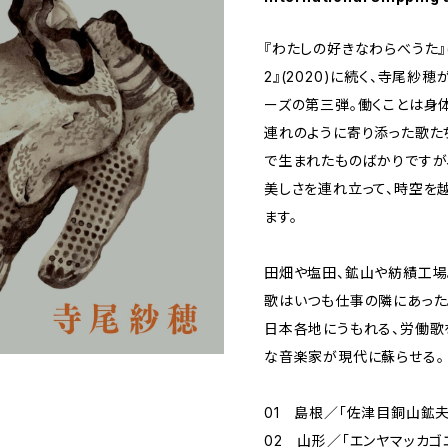
『わたしの好きなわらべうた』(
2』(2020)に続く、寺尾紗
ーズの第三弾。働くことは身
連れのように寄り添った歌た
で生まれたものばかりですが
美しさを連れ立って、時空を
ます。
田畑や塩田、鉱山や紡績工場
歌はいつも仕事の隣にあった
日本各地にうもれる、労働歌
な音楽家が現代に蘇らせる。
01 島根／「佐津目銅山鉱夫
02 山形／「エンヤマッカゴ