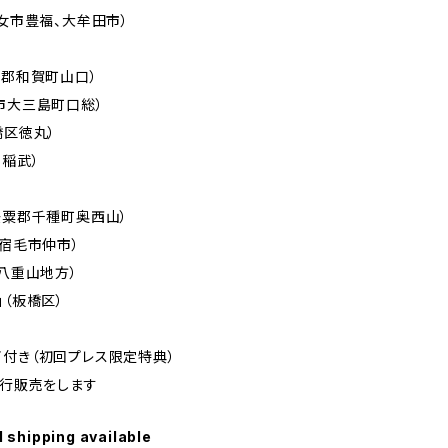
八女市豊福、大牟田市）
賀郡和賀町山口）
市大三島町口総）
橋区徳丸）
市稲武）
宍粟郡千種町奥西山）
（宿毛市仲市）
（八重山地方）
」（板橋区）
イ付き（初回プレス限定特典）
先行販売をします
l shipping available