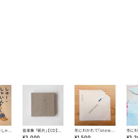
・しゃい
音楽集 「紙片」【CD】※
冬にわかれて「snow s
冬にわ
完売御礼
now」限定シングル【C
【CD】
¥3,000
¥1,500
¥3,3