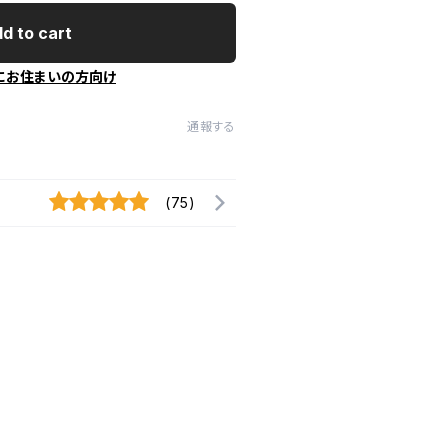
d to cart
にお住まいの方向け
通報する
(75)