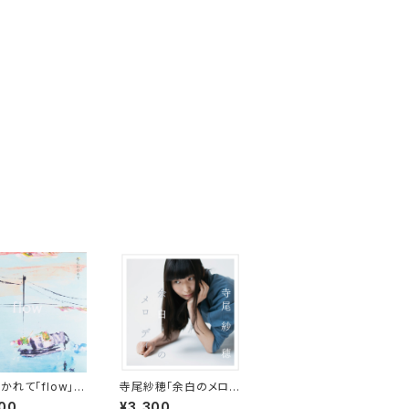
かれて「flow」
寺尾紗穂「余白のメロデ
ィ」【CD】
00
¥3,300