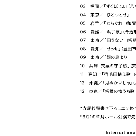
03 福岡／「ずくぼじょ」（
04 東京／「ひとつとせ」
05 岩手／「あらぐれ」（和
06 愛媛／「浜子歌」（今治
07 東京／「田うない」（板
08 愛知／「せっせ」（豊田
09 東京／「籠の鳥より」
10 兵庫「宍粟の守子歌」（
11 高知／「宿毛田植え歌」
12 沖縄／「月ぬかいしゃ」
13 東京／「板橋の棒うち歌
*寺尾紗穂書き下ろしエッセ
*6/21の草月ホール公演で
Internationa