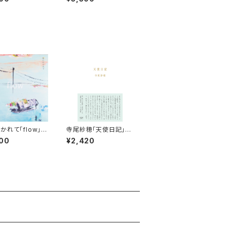
かれて「flow」
寺尾紗穂「天使日記」
【本】
00
¥2,420